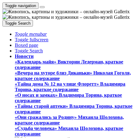
Toggle navigation
Toggle Search
Toggle menubar
Toggle fullscreen
Boxed page
Toggle Search
Новости
«Календарь майя» Виктории Ледерман, краткое
содержание
«Вечера на хуторе близ Диканьки» Николая Гоголя,
краткое содержание
«Тайна дома № 12 на улице Флоретт» Владимира
Торина, краткое содержание
«О носах и замка́х» Владимира Торина, краткое
содержание
«Тайны старой аптеки» Владимира Торина, краткое
содержание
«Они сражались за Родину» Михаила Шолохова,
краткое содержание
«Судьба человека» Михаила Шолохова, краткое
содержание