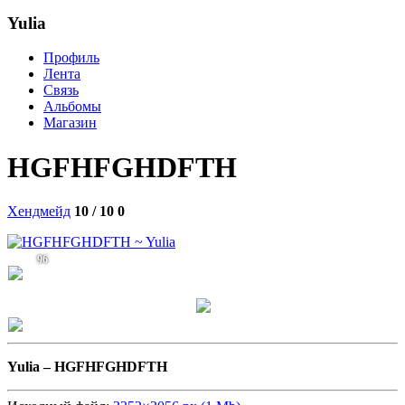
Yulia
Профиль
Лента
Связь
Альбомы
Магазин
HGFHFGHDFTH
Хендмейд
10 / 10
0
96
Yulia –
HGFHFGHDFTH