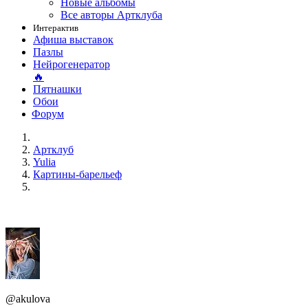
Новые альбомы
Все авторы Артклуба
Интерактив
Афиша выставок
Пазлы
Нейрогенератор
🔥
Пятнашки
Обои
Форум
Артклуб
Yulia
Картины-барельеф
@akulova