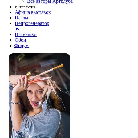
Все авторы Артклуба
Интерактив
Афиша выставок
Пазлы
Нейрогенератор
🔥
Пятнашки
Обои
Форум