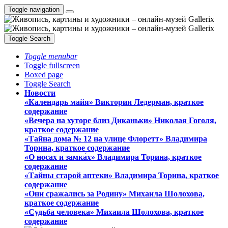
Toggle navigation
Toggle Search
Toggle menubar
Toggle fullscreen
Boxed page
Toggle Search
Новости
«Календарь майя» Виктории Ледерман, краткое
содержание
«Вечера на хуторе близ Диканьки» Николая Гоголя,
краткое содержание
«Тайна дома № 12 на улице Флоретт» Владимира
Торина, краткое содержание
«О носах и замка́х» Владимира Торина, краткое
содержание
«Тайны старой аптеки» Владимира Торина, краткое
содержание
«Они сражались за Родину» Михаила Шолохова,
краткое содержание
«Судьба человека» Михаила Шолохова, краткое
содержание