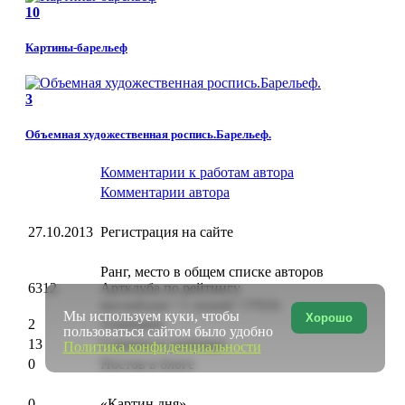
10
Картины-барельеф
3
Объемная художественная роспись.Барельеф.
Комментарии к работам автора
Комментарии автора
27.10.2013
Регистрация на сайте
Ранг, место в общем списке авторов
6312
Артклуба по рейтингу
(высший ранг = 1, низший = 57924)
Мы используем куки, чтобы
Хорошо
2
Альбомов
пользоваться сайтом было удобно
13
Страниц в альбомах
Политика конфиденциальности
0
Постов в блоге
0
«Картин дня»